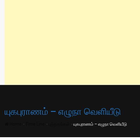
யுகபுராணம் – எழுநா வெளியீடு
-
-
-
Home
Time Line
புத்தகங்கள்
யுகபுராணம் – எழுநா வெளியீடு