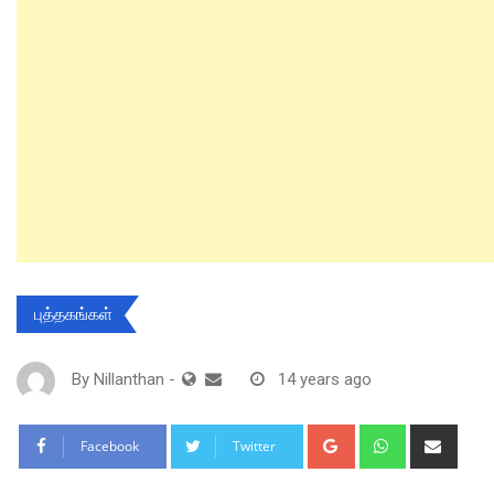
புத்தகங்கள்
By
Nillanthan
-
14 years ago
Google+
Whatsapp
Shar
Facebook
Twitter
via
Email