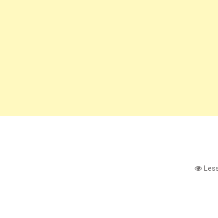
Less
e