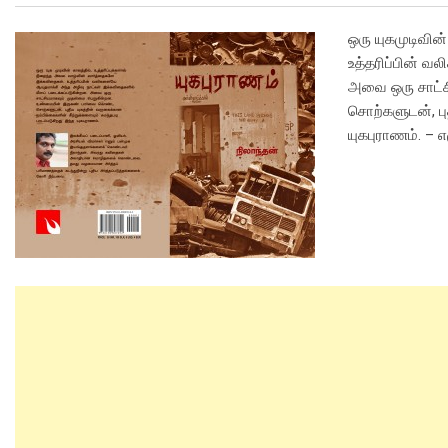
ஒரு யுகமுடிவின
உத்தரிப்பின் 
அவை ஒரு சாட்
சொற்களுடன், பு
யுகபுராணம். – 