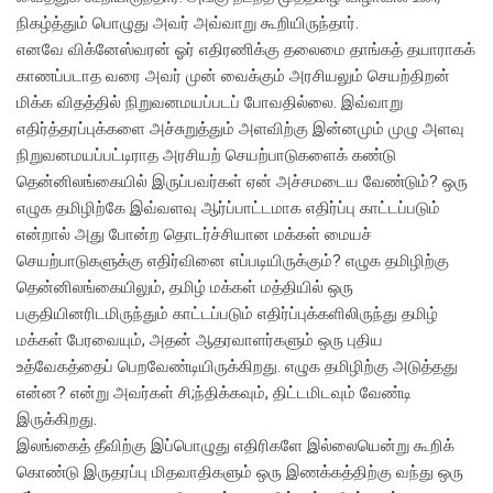
நிகழ்த்தும் பொழுது அவர் அவ்வாறு கூறியிருந்தார்.
எனவே விக்னேஸ்வரன் ஓர் எதிரணிக்கு தலைமை தாங்கத் தயாராகக்
காணப்படாத வரை அவர் முன் வைக்கும் அரசியலும் செயற்திறன்
மிக்க விதத்தில் நிறுவனமயப்படப் போவதில்லை. இவ்வாறு
எதிர்த்தரப்புக்களை அச்சுறுத்தும் அளவிற்கு இன்னமும் முழு அளவு
நிறுவனமயப்பட்டிராத அரசியற் செயற்பாடுகளைக் கண்டு
தென்னிலங்கையில் இருப்பவர்கள் ஏன் அச்சமடைய வேண்டும்? ஒரு
எழுக தமிழிற்கே இவ்வளவு ஆர்ப்பாட்டமாக எதிர்ப்பு காட்டப்படும்
என்றால் அது போன்ற தொடர்ச்சியான மக்கள் மையச்
செயற்பாடுகளுக்கு எதிர்வினை எப்படியிருக்கும்? எழுக தமிழிற்கு
தென்னிலங்கையிலும், தமிழ் மக்கள் மத்தியில் ஒரு
பகுதியினரிடமிருந்தும் காட்டப்படும் எதிர்ப்புக்களிலிருந்து தமிழ்
மக்கள் பேரவையும், அதன் ஆதரவாளர்களும் ஒரு புதிய
உத்வேகத்தைப் பெறவேண்டியிருக்கிறது. எழுக தமிழிற்கு அடுத்தது
என்ன? என்று அவர்கள் சி;ந்திக்கவும், திட்டமிடவும் வேண்டி
இருக்கிறது.
இலங்கைத் தீவிற்கு இப்பொழுது எதிரிகளே இல்லையென்று கூறிக்
கொண்டு இருதரப்பு மிதவாதிகளும் ஒரு இணக்கத்திற்கு வந்து ஒரு