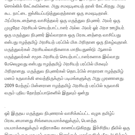
சொல்லிக் கேட்கவில்லை. அது சமஷ;டியைத் தான் கேட்கிறது. அது
கூட நாட்டை ஐக்கியப்படுத்துவதற்கான ஒரு சமஷ;டிதான்.
அப்பிரகடனத்தை வாசித்தவர் ஒரு மருத்துவ நிபுணர். அவர் ஒரு
முழுநேர அரசியல் செயற்பாட்டாளர் அல்ல. அவர் ஓர் அரச ஊழியர்.
ஒரு மருத்துவ நிபுணர் இவ்வாறாக ஒரு பிரகடனத்தை வாசிப்பது
என்பது ஈழத்தமிழ் அரசியற் பரப்பில் மிக அரிதான ஒரு நிகழ்வுதான்.
மருத்துவர்கள் அரசியல்வாதிகளாக மாறியதுண்டு. ஆனால்
மருத்துவர்கள் சமூக அரசியற் செயற்பாட்டாளர்களாக இவ்வாறு
மேலெழுவது என்பது ஈழத்தமிழ் அரசியற் பரப்பில் மிகவும்
அரிதானது. மருத்துவ நிபுணர்கள் தொடர்பில் சாதாரன ஈழத்தமிழ்
மனம் உருவாக்கி வைத்திருக்கும் படிமங்களுக்கு அது முரணானது.
2009 மேற்குப் பின்னரான ஈழத்தமிழ் அரசியற் பரப்பில் உருவாகி
வரும் புதிய தோற்றப்பாடுகளில் இதுவும் ஒன்று
.
ஒர் இருதய மருத்துவ நிபுணரால் வாசிக்கப்பட்ட எழுக தமிழ்ப்
பிரகடனமானது சிங்களமயமாக்கலுக்கும், பௌத்த
மயமாக்ககலுக்கும் எதிராகவே காணப்படுகிறது. இச்சிறிய தீவில் ஒரு