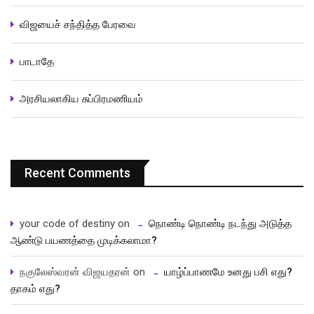
விஜயைச் சந்தித்த பேரவை
பாடாதே
அரசியலாகிய சுப்பிரமணியம்
Recent Comments
your code of destiny
on
நொண்டி நொண்டி நடந்து அடுத்த
ஆண்டு பயணத்தை முடிக்கலாமா?
நகுலேஸ்வரன் விஜயதரன்
on
யாழ்ப்பாணமே உனது பசி எது?
தாகம் எது?