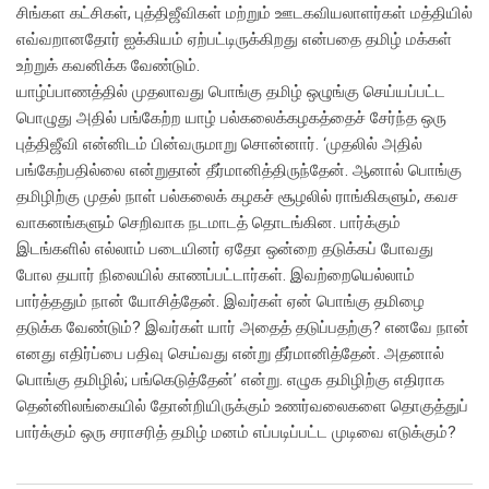
சிங்கள கட்சிகள், புத்திஜீவிகள் மற்றும் ஊடகவியலாளர்கள் மத்தியில்
எவ்வறானதோர் ஐக்கியம் ஏற்பட்டிருக்கிறது என்பதை தமிழ் மக்கள்
உற்றுக் கவனிக்க வேண்டும்.
யாழ்ப்பாணத்தில் முதலாவது பொங்கு தமிழ் ஒழுங்கு செய்யப்பட்ட
பொழுது அதில் பங்கேற்ற யாழ் பல்கலைக்கழகத்தைச் சேர்ந்த ஒரு
புத்திஜீவி என்னிடம் பின்வருமாறு சொன்னார். ‘முதலில் அதில்
பங்கேற்பதில்லை என்றுதான் தீர்மானித்திருந்தேன். ஆனால் பொங்கு
தமிழிற்கு முதல் நாள் பல்கலைக் கழகச் சூழலில் ராங்கிகளும், கவச
வாகனங்களும் செறிவாக நடமாடத் தொடங்கின. பார்க்கும்
இடங்களில் எல்லாம் படையினர் ஏதோ ஒன்றை தடுக்கப் போவது
போல தயார் நிலையில் காணப்பட்டார்கள். இவற்றையெல்லாம்
பார்த்ததும் நான் யோசித்தேன். இவர்கள் ஏன் பொங்கு தமிழை
தடுக்க வேண்டும்? இவர்கள் யார் அதைத் தடுப்பதற்கு? எனவே நான்
எனது எதிர்ப்பை பதிவு செய்வது என்று தீர்மானித்தேன். அதனால்
பொங்கு தமிழில்; பங்கெடுத்தேன்’ என்று. எழுக தமிழிற்கு எதிராக
தென்னிலங்கையில் தோன்றியிருக்கும் உணர்வலைகளை தொகுத்துப்
பார்க்கும் ஒரு சராசரித் தமிழ் மனம் எப்படிப்பட்ட முடிவை எடுக்கும்?