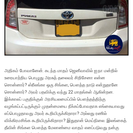
அதிகம் போவானேன். கடந்த மாதம் ஜெனீவாவில் ஐ.நா மன்றில்
உரையாற்றிய பொழுது அரசுத் தலைவர் சிறிசேனா என்ன
சொன்னார்? ஸ்ரீலங்கா ஒரு சிங்கள, பௌத்த நாடு என்றுதானே
சொன்னார்? அவர் பதவிக்கு வந்து 22 மாதங்கள் ஆகின்றன.
இக்காலப் பகுதிக்குள் அரசியலமைப்பில் பௌத்தத்திற்கு
வழங்கப்பட்டிருக்கும் முதன்மையை நீக்கப்போவதாக எங்கையாவது
எப்பொழுதாவது அவர் கூறியிருக்கிறாரா? அல்லது ரணில்
விக்கிரமசிங்க கூறியிருக்கிறாரா? இதுதான் மெய்நிலை. இலங்கைத்
தீவின் சிங்கள பௌத்த மேலாண்மை வாதம் எனப்படுவது நன்கு