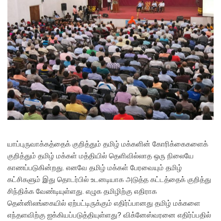
யாப்புருவாக்கத்தைக் குறித்தும் தமிழ் மக்களின் கோரிக்கைகளைக்
குறித்தும் தமிழ் மக்கள் மத்தியில் தெளிவில்லாத ஒரு நிலையே
காணப்படுகின்றது. எனவே தமிழ் மக்கள் பேரவையும் தமிழ்
கட்சிகளும் இது தொடர்பில் உடனடியாக அடுத்த கட்டத்தைக் குறித்து
சிந்திக்க வேண்டியுள்ளது. எழுக தமிழிற்கு எதிராக
தென்னிலங்கையில் ஏற்பட்டிருக்கும் எதிர்ப்பானது தமிழ் மக்களை
எந்தளவிற்கு ஐக்கியப்படுத்தியுள்ளது? விக்னேஸ்வரனை எதிர்ப்பதில்