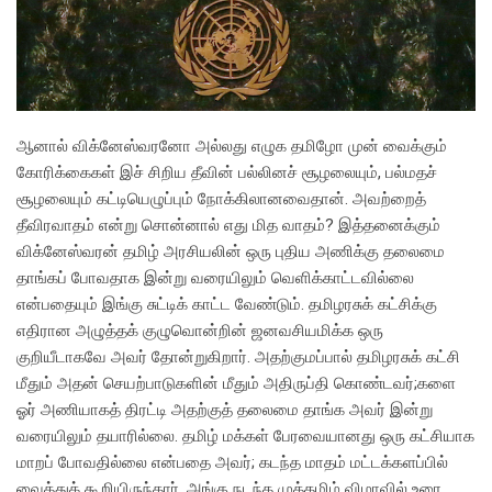
ஆனால் விக்னேஸ்வரனோ அல்லது எழுக தமிழோ முன் வைக்கும்
கோரிக்கைகள் இச் சிறிய தீவின் பல்லினச் சூழலையும், பல்மதச்
சூழலையும் கட்டியெழுப்பும் நோக்கிலானவைதான். அவற்றைத்
தீவிரவாதம் என்று சொன்னால் எது மித வாதம்? இத்தனைக்கும்
விக்னேஸ்வரன் தமிழ் அரசியலின் ஒரு புதிய அணிக்கு தலைமை
தாங்கப் போவதாக இன்று வரையிலும் வெளிக்காட்டவில்லை
என்பதையும் இங்கு சுட்டிக் காட்ட வேண்டும். தமிழரசுக் கட்சிக்கு
எதிரான அழுத்தக் குழுவொன்றின் ஜனவசியமிக்க ஒரு
குறியீடாகவே அவர் தோன்றுகிறார். அதற்குமப்பால் தமிழரசுக் கட்சி
மீதும் அதன் செயற்பாடுகளின் மீதும் அதிருப்தி கொண்டவர்;களை
ஓர் அணியாகத் திரட்டி அதற்குத் தலைமை தாங்க அவர் இன்று
வரையிலும் தயாரில்லை. தமிழ் மக்கள் பேரவையானது ஒரு கட்சியாக
மாறப் போவதில்லை என்பதை அவர்; கடந்த மாதம் மட்டக்களப்பில்
வைத்துக் கூறியிருந்தார். அங்கு நடந்த முத்தமிழ் விழாவில் உரை