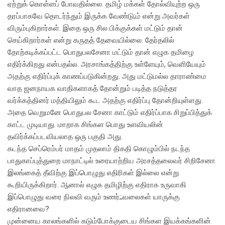
ஏற்றுக் கொள்ளப் போவதில்லை. தமிழ் மக்கள் தோல்வியுற்ற ஒரு
தரப்பாகவே தொடர்ந்தும் இருக்க வேண்டு;ம் என்று அவர்கள்
விரும்புகிறார்கள். இதை ஒரு சில பிக்குக்கள் மட்டும் தான்
செய்கிறார்கள் என்று கருதத் தேவையில்லை. தேர்தலில்
தோற்கடிக்கப்பட்ட பொதுபலசேனா மட்டும் தான் எழுக தமிழை
எதிர்க்கிறது என்பதல்ல. அரசாங்கத்திற்கு உள்ளேயும், வெளியேயும்
அதற்கு எதிர்ப்புக் காணப்படுகின்றது. அது மட்டுமல்ல தாராண்மை
வாத ஜனநாயக வாதிகளாகத் தோன்றும் படித்த நடுத்தர
வர்க்கத்தினர் மத்தியிலும் கூட அதற்கு எதிர்ப்பு தோன்றியுள்ளது.
அதை வெறுமனே பொதுபல சேனா காட்டும் எதிர்ப்பாக சிறுப்பித்துக்
காட்ட முடியாது. மாறாக சிங்கள பொது உளவியலின்
தவிர்க்கப்படவியலாத ஒரு பகுதி அது.
கடந்த செப்ரெம்பர் மாதம் முதலாம் திகதி கொழும்பில் நடந்த
பாதுகாப்புத்துறை மாநாட்டில் உரையாற்றிய அரசத்தலைவர் சிறிசேனா
இலங்கைத் தீவிற்கு இப்பொழுது எதிரிகள் இல்லை என்று
கூறியிருக்கிறார். ஆனால் எழுக தமிழிற்கு எதிராக உருவாகி
இப்பொழுது வரை நிலவி வரும் உணர்;;வலைகள் யாருக்கு
எதிரானவை?
முன்னைய காலங்களில் கடும்போக்குடைய சிங்கள இயக்கங்களின்