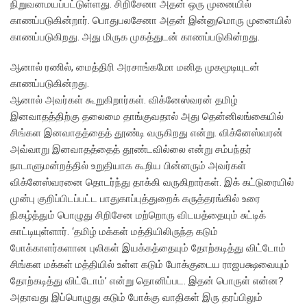
நிறுவனமயப்பட்டுள்ளது. சிறிசேனா அதன் ஒரு முனையில்
காணப்படுகின்றார். பொதுபலசேனா அதன் இன்னுமொரு முனையில்
காணப்படுகிறது. அது மிருக முகத்துடன் காணப்படுகின்றது.
ஆனால் ரணில், மைத்திரி அரசாங்கமோ மனித முகமூடியுடன்
காணப்படுகின்றது.
ஆனால் அவர்கள் கூறுகிறார்கள். விக்னேஸ்வரன் தமிழ்
இனவாதத்திற்கு தலைமை தாங்குவதால் அது தென்னிலங்கையில்
சிங்கள இனவாதத்தைத் தூண்டி வருகிறது என்று. விக்னேஸ்வரன்
அவ்வாறு இனவாதத்தைத் தூண்டவில்லை என்று சம்பந்தர்
நாடாளுமன்றத்தில் உறுதியாக கூறிய பின்னரும் அவர்கள்
விக்னேஸ்வரனை தொடர்ந்து தாக்கி வருகிறார்கள். இக் கட்டுரையில்
முன்பு குறிப்பிடப்பட்ட பாதுகாப்புத்துறைக் கருத்தரங்கில் உரை
நிகழ்த்தும் பொழுது சிறிசேன மற்றொரு விடயத்தையும் சுட்டிக்
காட்டியுள்ளார். ‘தமிழ் மக்கள் மத்தியிலிருந்த கடும்
போக்காளர்களான புலிகள் இயக்கத்தையும் தோற்கடித்து விட்டோம்
சிங்கள மக்கள் மத்தியில் உள்ள கடும் போக்குடைய ராஜபக்ஷவையும்
தோற்கடித்து விட்டோம்’ என்று தொனிப்பட. இதன் பொருள் என்ன?
அதாவது இப்பொழுது கடும் போக்கு வாதிகள் இரு தரப்பிலும்