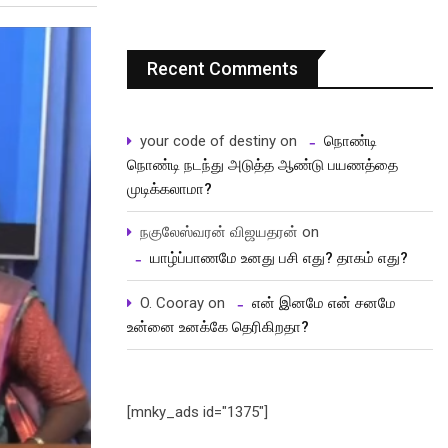
Recent Comments
your code of destiny
on
நொண்டி
நொண்டி நடந்து அடுத்த ஆண்டு பயணத்தை
முடிக்கலாமா?
நகுலேஸ்வரன் விஜயதரன்
on
யாழ்ப்பாணமே உனது பசி எது? தாகம் எது?
O. Cooray
on
என் இனமே என் சனமே
உன்னை உனக்கே தெரிகிறதா?
[mnky_ads id="1375"]