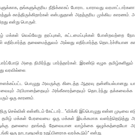
க்காக, தங்களுக்குரிய நீதிக்காகப் போராட யாராவது வரமாட்டார்களா
த்துக் காத்திருக்கிறார்கள் என்பதுதான் அதற்குரிய முக்கிய காரணம்
றது என்று பொருள்.
ிழ் மக்கள் வெவ்வேறு தரப்புகள், கட்டமைப்புக்கள் போன்றவற்றை நோக
ள் எதிர்பார்த்த தலைமைத்துவம் அல்லது எதிர்பார்த்த தொடர்ச்சியான காட
ர்ப்போடு அதை நிமிர்ந்து பார்த்தார்கள். இரண்டு எழுக தமிழ்களிலு
து வரவில்லை.
ைக்கப்பட்ட பொழுது அவருக்கு கிடைத்த ஆதரவு தன்னியல்பானது. யாரு
ையும் அபிமானத்தையும் அங்கீகாரத்தையும் தொடர்ந்து தக்கவைக்க 
வரும் ஒரு காரணம்.
ரு செல்வின் என்னிடம் கேட்டார்… “விக்கி இப்பொழுது என்ன முடிவை எட
ு தமிழ் மக்கள் பேரவையை ஒரு மக்கள் இயக்கமாக வளர்த்தெடுத்து
த்துக்கு தலைமை தாங்கத் தேவையான வாழ்க்கை ஒழுக்கத்தையோ அல
 ஒரு நாடாளுமன்ற உறுப்பினராக வரக்கூடும்” என்று.