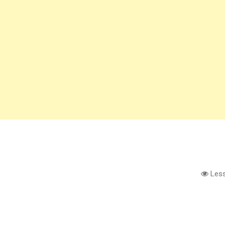
Less
e