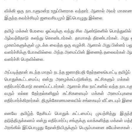
விக்கி ஒரு நாடாளுமன்ற உறுப்பினராக வந்தார். ஆனால் அவர் மாகாண ச
இருந்த கவர்ச்சியும் ஜனவசியமும் இப்பொழுது இல்லை.
தமிழ் மக்கள் பேரவை ஓய்வுக்கு வந்து சில ஆண்டுகளில் பொத்துவி
ஆர்வத்தோடு கலந்து கொண்டார்கள். தாமாகத் திரண்டார்கள். அது ஒர
முகாம்களுக்குள் முடக்க வைத்த ஒரு எழுச்சி. ஆனால் அது பின்னர் பல
வளர்ச்சிக்கு போகவில்லை. அந்த அமைப்பின் இணைத் தலைவர்கள் ஆங்
வளர்ச்சி பெறவில்லை.
அப்படித்தான் கடந்த மாதம் நடந்த ஜனாதிபதி தேர்தலையொட்டி தமிழ்ப் 
பொதுக்கூட்டமைப்பு என்று அழைக்கப்படுகின்ற, கட்சிகளும் மக்க
எதிர்பார்ப்போடு காணப்பட்டார்கள். ஆனால் சில நாட்களில் வந்த நாடா
வரும் எல்லா தேர்தல்களிலும் கட்சிகளையும் மக்கள் அமைப்புகளை
எதிர்பார்க்கிறார்கள். திருக்கோணமலையில் சங்கையும் வீட்டையும்
எனவே தமிழ்த் தேசியப் பொதுக் கட்டமைப்பு முயற்சித்து இருந்த
தடுத்திருக்கலாம் என்று எதிர்பார்ப்பு சங்குக்கு வாக்களித்த மக்கள் 
அரங்கில் இப்பொழுது தோன்றியிருக்கும் பெரும்பாலான சுயேச்சைகள் அ