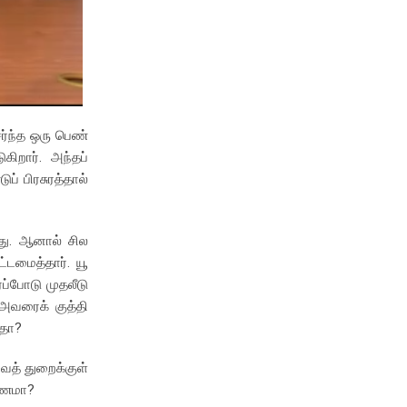
ேர்ந்த ஒரு பெண்
ிறார். அந்தப்
ப் பிரசுரத்தால்
யது. ஆனால் சில
்டமைத்தார். யூ
ப்போடு முதலீடு
அவரைக் குத்தி
றதா?
வத் துறைக்குள்
ாரணமா?