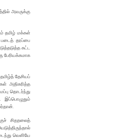
்தில் அவருக்கு
் தமிழ் மக்கள்
. படைத் தரப்பை
ுத்தடுத்த கட்ட
ரு பேரியக்கமாக
மிழ்த் தேசியப்
கள் அதிகரித்த
ைப்பு தொடர்ந்து
. இப்பொழுதும்
ர்தான்.
குச் சிதறலைத்
ெடுத்திருந்தால்
உடைந்து வெளியே