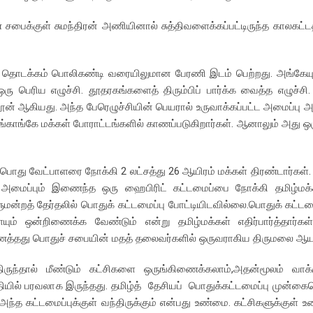
பைக்குள் சுமந்திரன் அணியினால் சுத்திவளைக்கப்பட்டிருந்த காலகட்டத
ல் தொடக்கம் பொலிகண்டி வரையிலுமான பேரணி இடம் பெற்றது. அங்கேயும
ு பெரிய எழுச்சி. தூதரகங்களைத் திரும்பிப் பார்க்க வைத்த எழுச்சி
ூன் ஆகியது. அந்த பேரெழுச்சியின் பெயரால் உருவாக்கப்பட்ட அமைப்பு அட
காங்கே மக்கள் போராட்டங்களில் காணப்படுகிறார்கள். ஆனாலும் அது ஒ
பொது வேட்பாளரை நோக்கி 2 லட்சத்து 26 ஆயிரம் மக்கள் திரண்டார்கள். த
ள் அமைப்பும் இணைந்த ஒரு ஹைபிரிட் கட்டமைப்பை நோக்கி தமிழ்மக்
ளுமன்றத் தேர்தலில் பொதுக் கட்டமைப்பு போட்டியிடவில்லை.பொதுக் கட்டம
யும் ஒன்றிணைக்க வேண்டும் என்று தமிழ்மக்கள் எதிர்பார்த்தார்கள்
 இணைத்தது பொதுச் சபையின் மதத் தலைவர்களில் ஒருவராகிய திருமலை ஆய
ிருந்தால் மீண்டும் கட்சிகளை ஒருங்கிணைக்கலாம்,அதன்மூலம் வாக்
மத்தியில் பரவலாக இருந்தது. தமிழ்த் தேசியப் பொதுக்கட்டமைப்பு முன்கைய
ந்த கட்டமைப்புக்குள் வந்திருக்கும் என்பது உண்மை. கட்சிகளுக்குள் 