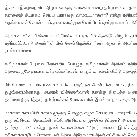
இல்லை.இவற்றைவிட ஆழமான ஒரு காரணம் உண்டு.தமிழ்மக்கள் தங்களு
தன்னைத் தியாகம் செய்ய யாராவது வரமாட்டார்களா? என்று எதிர்பார்
சுருக்கமாகச் சொன்னால், தலைமைத்துவ வெற்றிடம் ஒன்று காணப்படுகி
அர்ச்சுனாவின் பின்னால் மட்டுமல்ல கடந்த 15 ஆண்டுகளிலும் தம
எதிர்பார்ப்போடு அவற்றின் பின் சென்றிருக்கிறார்கள். ஆனால் அவர்க
நடக்கவில்லை.
தமிழ்மக்கள் பேரவை தோன்றிய பொழுது தமிழ்மக்கள் அதிகம் எதிர்பா
அனைவருமே தாமாக வந்தவர்கள்தான். யாரும் வாகனம் விட்டு அழைத்
விக்னேஸ்வரன் மாகாண சபையில் சுமந்திரன் அணியினரால் சுற்றி வள
ஒழுங்கமைக்காதது. ஆனால் விக்னேஸ்வரன் தனக்கு கிடைத்த ஆதரவ
தன்னை நிரூபித்தார். தமிழ் மக்கள் பேரவையின் இயங்கா நிலைக்கு அ
மாகாண சபையின் காலம் முடிந்த பொழுது சமூக செயற்பாட்டாளராகிய தி
ஒரு கட்சியை தொடங்கி கட்சி அரசியலை முன்னெடுப்பதா? அல்லத
தாங்குவாரா?” என்று. நான் சொன்னேன்…”அவர் மக்கள் இயக்க
தரிசனத்தையோ கொண்டவர் அல்ல. அநேகமாக அவர் கட்சியைத் தொடங்கி