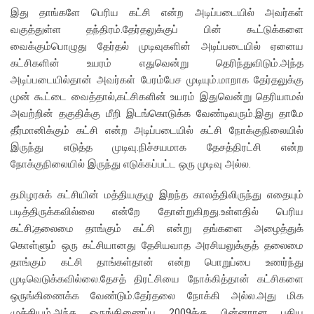
இது தாங்களே பெரிய கட்சி என்ற அடிப்படையில் அவர்கள்
வகுத்துள்ள தந்திரம்.தேர்தலுக்குப் பின் கூட்டுக்களை
வைக்கும்பொழுது தேர்தல் முடிவுகளின் அடிப்படையில் ஏனைய
கட்சிகளின் உயரம் எதுவென்று தெரிந்துவிடும்.அந்த
அடிப்படையில்தான் அவர்கள் பேரம்பேச முடியும்.மாறாக தேர்தலுக்கு
முன் கூட்டை வைத்தால்,கட்சிகளின் உயரம் இதுவென்று தெரியாமல்
அவற்றின் தகுதிக்கு மீறி இடங்கொடுக்க வேண்டிவரும்.இது தாமே
தீர்மானிக்கும் கட்சி என்ற அடிப்படையில் கட்சி நோக்குநிலையில்
இருந்து எடுத்த முடிவு.நிச்சயமாக தேசத்திரட்சி என்ற
நோக்குநிலையில் இருந்து எடுக்கப்பட்ட ஒரு முடிவு அல்ல.
தமிழரசுக் கட்சியின் மத்தியகுழு இறந்த காலத்திலிருந்து எதையும்
படித்திருக்கவில்லை என்றே தோன்றுகிறது.உள்ளதில் பெரிய
கட்சி;தலைமை தாங்கும் கட்சி என்று தங்களை அழைத்துக்
கொள்ளும் ஒரு கட்சியானது தேசியவாத அரசியலுக்குத் தலைமை
தாங்கும் கட்சி தாங்கள்தான் என்ற பொறுப்பை உணர்ந்து
முடிவெடுக்கவில்லை.தேசத் திரட்சியை நோக்கித்தான் கட்சிகளை
ஒருங்கிணைக்க வேண்டும்.தேர்தலை நோக்கி அல்ல.அது மிக
முக்கியம்.அந்த ஒருங்கிணைப்பு 2009க்கு பின்னரான புதிய