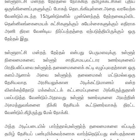
உள்ளூராட்சி மன்றத் தேர்தலை நோக்கித் தமிழ்க்கட்சிகள் புதிய
ஒருங்கிணைப்புகளுக்குப் போகத் தொடங்கியுள்ளன.அதை வரவேற்க
வேண்டும்.கடந்த 15ஆண்டுகளில் முன்னெந்தத் தேர்தலையும்விட
தென்னிலங்கைமையக் கட்சிகளுக்கும் சுயேச்சைகளுக்கும் எதிராக
அணி திரள வேண்டிய நிர்ப்பந்தத்தை ஏற்படுத்தியிருக்கும் ஒரு
தேர்தல் இது.
உள்ளூராட்சி மன்றத் தேர்தல் என்பது பெருமளவுக்கு உள்ளூர்
நிலைமைகளை; உள்ளூர் சாதி,சமய,வட்டார உணர்வுகளைப்
பிரதிபலிப்பவை.உள்ளூர்த் தலைமைகளைக் கட்டி எழுப்புவதற்கான ஒரு
களம்.ஆனால் அவை உள்ளூர்த் தலைமைகள் மட்டுமல்ல.ஒரு
தேசியவாத அரசியலுக்கான அடிக்கட்டுமாணம் என்ற
விளக்கத்தோடு மக்கள்மட்டக் கட்டமைப்புகளை அங்கிருந்துதான்
பலப்படுத்த வேண்டும்.அதாவது உள்ளூர் உணர்வுகளை அவற்றின்
அசமத்துவங்களை நீக்கி தேசியக் கூட்டுணர்வாகத் திரட்ட
வேண்டும்.கீழிருந்து மேல் நோக்கி.
அந்த அடிப்படையில் பார்த்தால்,உள்ளூர்த் தலைமைகளை எப்படித்
தமிழ் தேசியப் பண்புமிக்கவர்களாக வார்த்தெடுப்பது என்பதற்கான