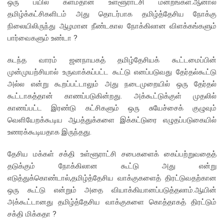
ஒரு பயில் களம்தான் உள்ளூராட்சி மன்றங்கள்.ஆனால்
தமிழ்க்கட்சிகளிடம் அது தொடர்பாக தமிழ்த்தேசிய நோக்கு
நிலையிலிருந்து ஆழமான நீண்டகால நோக்கிலான விளக்கங்களும்
பார்வைகளும் உண்டா ?
கடந்த வாரம் ஜனநாயகத் தமிழ்தேசியக் கூட்டமைப்பின்
முன்முயற்சியால் உருவாக்கப்பட்ட கூட்டு எனப்படுவது தேர்தல்கூட்டு
அல்ல என்று கூறப்பட்டாலும் அது நடைமுறையில் ஒரு தேர்தல்
கூட்டாகத்தான் காணப்படுகின்றது. அக்கூட்டுக்குள் முதலில்
காணப்பட்ட இரண்டு கட்சிகளும் ஒரு சுயேச்சைக் குழுவும்
வெளியேறக்கூடிய ஆபத்துக்களை இக்கட்டுரை எழுதப்படுகையில்
உணரக்கூடியதாக இருந்தது.
தேசிய மக்கள் சக்தி உள்ளூராட்சி சபைகளைக் கைப்பற்றுவதைத்
தடுக்கும் நோக்கிலான கூட்டு அது என்று
எடுத்துக்கொண்டால்,தமிழ்த்தேசிய வாக்குகளைத் திரட்டுவதற்கான
ஒரு கூட்டு என்றும் அதை வியாக்கியானப்படுத்தலாம்.ஆயின்
அக்கூட்டானது தமிழ்த்தேசிய வாக்குகளை கொத்தாகத் திரட்டும்
சக்தி மிக்கதா ?