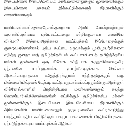
இடையிலான இடைவெளியும்; மணிவண்ணனுக்கும் முன்னணிக்கும்
இடையிலான பகையும் இக்கூட்டுக்களைத் தீர்மானிக்கும்
காரணிகளாகும்.
மணிவண்ணன்,ஐங்கரநேசன்,தவறாசா அணி போன்றவற்றைச்
சுதாகரிப்பதற்காக புதியகூட்டானது சந்திரகுமாரை வெளியே
விடுமா? இல்லை.அதற்கான வாய்ப்புக்கள் இப்போதைக்குக்
குறைவு.ஏனென்றால் புதிய கூட்டை உருவாக்கும் முன்முயற்சிகளை
எடுத்த ஜனநாயகத் தமிழ்த்தேசியக் கூட்டமைப்பைத் தமிழ்த்தேசிய
மக்கள் முன்னணி ஒரு சினேக சக்தியாக கருதவில்லை.தவிர
ஏற்கனவே யாப்புருவாக்க முயற்சிகளுக்காக செல்வம்
அடைக்கலநாதனை கஜேந்திரக்குமார் சந்தித்திருக்கும் ஒரு
பின்னணியில்தான் மேற்படி கூட்டு உருவாக்கப்பட்டிருக்கிறது.அதற்குள்
விக்னேஸ்வரனின் பிரதிநிதியாக மணிவண்ணனும் கலந்து
கொண்டார்.விக்னேஸ்வரனின் கட்சிக்கும் தமிழ்த்தேசிய மக்கள்
முன்னணிக்கும் இடையிலான இடைவெளியை தீர்மானிக்கும்
அம்சங்களில் மணிவண்ணனும் ஒருவர்.எனவே கூட்டிக்கழித்து
பார்த்தால் புதிய கூட்டுக்குள் பழைய பகைமைகள் பிரதிபலிப்புகளை
ஏற்படுத்தக்கூடிய வாய்ப்புக்கள் அதிகம்.