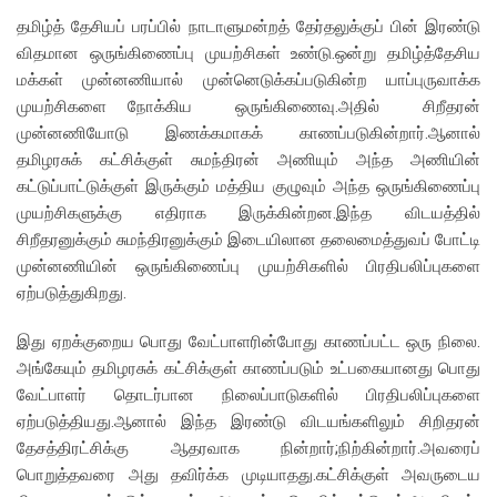
தமிழ்த் தேசியப் பரப்பில் நாடாளுமன்றத் தேர்தலுக்குப் பின் இரண்டு
விதமான ஒருங்கிணைப்பு முயற்சிகள் உண்டு.ஒன்று தமிழ்த்தேசிய
மக்கள் முன்னணியால் முன்னெடுக்கப்படுகின்ற யாப்புருவாக்க
முயற்சிகளை நோக்கிய ஒருங்கிணைவு.அதில் சிறீதரன்
முன்னணியோடு இணக்கமாகக் காணப்படுகின்றார்.ஆனால்
தமிழரசுக் கட்சிக்குள் சுமந்திரன் அணியும் அந்த அணியின்
கட்டுப்பாட்டுக்குள் இருக்கும் மத்திய குழுவும் அந்த ஒருங்கிணைப்பு
முயற்சிகளுக்கு எதிராக இருக்கின்றன.இந்த விடயத்தில்
சிறீதரனுக்கும் சுமந்திரனுக்கும் இடையிலான தலைமைத்துவப் போட்டி
முன்னணியின் ஒருங்கிணைப்பு முயற்சிகளில் பிரதிபலிப்புகளை
ஏற்படுத்துகிறது.
இது ஏறக்குறைய பொது வேட்பாளரின்போது காணப்பட்ட ஒரு நிலை.
அங்கேயும் தமிழரசுக் கட்சிக்குள் காணப்படும் உட்பகையானது பொது
வேட்பாளர் தொடர்பான நிலைப்பாடுகளில் பிரதிபலிப்புகளை
ஏற்படுத்தியது.ஆனால் இந்த இரண்டு விடயங்களிலும் சிறிதரன்
தேசத்திரட்சிக்கு ஆதரவாக நின்றார்;நிற்கின்றார்.அவரைப்
பொறுத்தவரை அது தவிர்க்க முடியாதது.கட்சிக்குள் அவருடைய