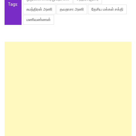
Tags:
சுமந்திரன் அணி
தவறாசா அணி
தேசிய மக்கள் சக்தி
மணிவண்ணன்