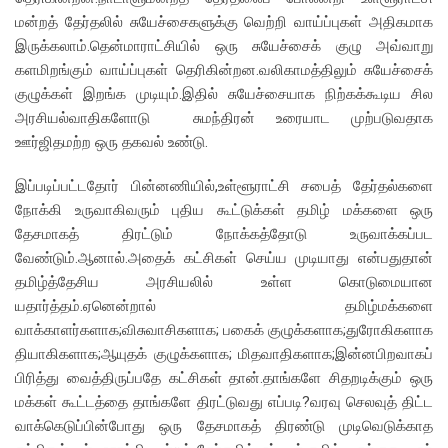
மன்றத் தேர்தலில் சுயேச்சைகளுக்கு வெற்றி வாய்ப்புகள் அதிகமாக
இருக்கலாம்.தென்மாராட்சியில் ஒரு சுயேச்சைக் குழு அவ்வாறு
களமிறங்கும் வாய்ப்புகள் தெரிகின்றன.வலிகாமத்திலும் சுயேச்சைக்
குழுக்கள் இறங்க முடியும்.இதில் சுயேச்சையாக நிற்கக்கூடிய சில
அரசியல்வாதிகளோடு சுமந்திரன் உரையாட முற்படுவதாக
ஊர்ஜிதமற்ற ஒரு தகவல் உண்டு.
இப்படிப்பட்டதோர் பின்னணியில்,உள்ளூராட்சி சபைத் தேர்தல்களை
நோக்கி உருவாகிவரும் புதிய கூட்டுக்கள் தமிழ் மக்களை ஒரு
தேசமாகத் திரட்டும் நோக்கத்தோடு உருவாக்கப்பட
வேண்டும்.ஆனால்.அதைக் கட்சிகள் செய்ய முடியாது என்பதுதான்
தமிழ்த்தேசிய அரசியலில் உள்ள கொடுமையான
யதார்த்தம்.ஏனென்றால் தமிழ்மக்களை
வாக்காளர்களாக;விசுவாசிகளாக; பகைக் குழுக்களாக;துரோகிகளாக
தியாகிகளாக;ஆயுதக் குழுக்களாக; மிதவாதிகளாக;இன்னபிறவாகப்
பிரித்து வைத்திருப்பதே கட்சிகள் தான்.தாங்களே சிதறடிக்கும் ஒரு
மக்கள் கூட்டத்தை தாங்களே திரட்டுவது எப்படி?வரவு செலவுத் திட்ட
வாக்கெடுப்பின்போது ஒரு தேசமாகத் திரண்டு முடிவெடுக்காத