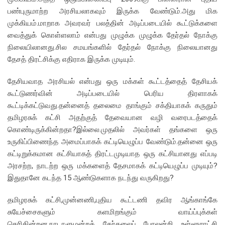
பண்புருமாற்ற அரசியலாகவும் இருக்க வேண்டும்.அது மிக
முக்கியம்.மாறாக அவரவர் பலத்தின் அடிப்படையில் கூட்டுக்களை
வைத்துக் கொள்ளலாம் என்பது முழுக்க முழுக்க தேர்தல் நோக்கு
நிலையிலானது.சில சமயங்களில் தேர்தல் நோக்கு நிலையானது
தேசத் திரட்சிக்கு எதிராக இருக்க முடியும்.
தேசியவாத அரசியல் என்பது ஒரு மக்கள் கூட்டத்தைத் தேசியக்
கூட்டுணர்வின் அடிப்படையில் பெரிய திரளாகக்
கூட்டிக்கட்டுவது.தன்னைத் தலைமை தாங்கும் சக்தியாகக் கருதும்
தமிழரசுக் கட்சி அதற்குத் தேவையான வழி வரைபடத்தைக்
கொண்டிருக்கின்றதா?இல்லை.முதலில் அவர்கள் தங்களை ஒரு
உருகிப்பிணைந்த அமைப்பாகக் கட்டியெழுப்ப வேண்டும்.தன்னை ஒரு
கட்டிறுக்கமான கட்சியாகத் திரட்டமுடியாத ஒரு கட்சியானது எப்படி
அரசற்ற, நாடற்ற ஒரு மக்களைத் தேசமாகக் கட்டியெழுப்ப முடியும்?
இதுதானே கடந்த 15 ஆண்டுகளாக நடந்து வருகிறது?
தமிழரசுக் கட்சி,முன்னணி,புதிய கூட்டணி தவிர ஆங்காங்கே
சுயேச்சைகளும் களமிறங்கும் வாய்ப்புக்கள்
தெரிகின்றன.நாடாளுமன்றத் தேர்தலைப் போலன்றி உள்ளூராட்சி