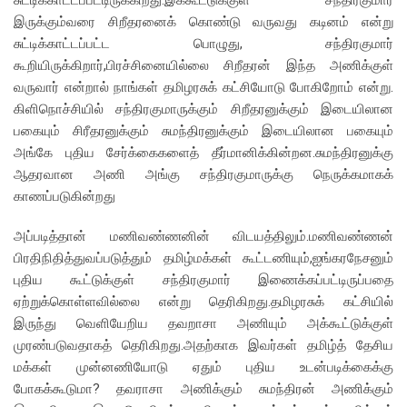
இருக்கும்வரை சிறீதரனைக் கொண்டு வருவது கடினம் என்று
சுட்டிக்காட்டப்பட்ட பொழுது, சந்திரகுமார்
கூறியிருக்கிறார்,பிரச்சினையில்லை சிறீதரன் இந்த அணிக்குள்
வருவார் என்றால் நாங்கள் தமிழரசுக் கட்சியோடு போகிறோம் என்று.
கிளிநொச்சியில் சந்திரகுமாருக்கும் சிறீதரனுக்கும் இடையிலான
பகையும் சிரீதரனுக்கும் சுமந்திரனுக்கும் இடையிலான பகையும்
அங்கே புதிய சேர்க்கைகளைத் தீர்மானிக்கின்றன.சுமந்திரனுக்கு
ஆதரவான அணி அங்கு சந்திரகுமாருக்கு நெருக்கமாகக்
காணப்படுகின்றது
அப்படித்தான் மணிவண்ணனின் விடயத்திலும்.மணிவண்ணன்
பிரதிநிதித்துவப்படுத்தும் தமிழ்மக்கள் கூட்டணியும்,ஐங்கரநேசனும்
புதிய கூட்டுக்குள் சந்திரகுமார் இணைக்கப்பட்டிருப்பதை
ஏற்றுக்கொள்ளவில்லை என்று தெரிகிறது.தமிழரசுக் கட்சியில்
இருந்து வெளியேறிய தவறாசா அணியும் அக்கூட்டுக்குள்
முரண்படுவதாகத் தெரிகிறது.அதற்காக இவர்கள் தமிழ்த் தேசிய
மக்கள் முன்னணியோடு ஏதும் புதிய உடன்படிக்கைக்கு
போகக்கூடுமா? தவராசா அணிக்கும் சுமந்திரன் அணிக்கும்