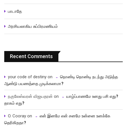
பாடாதே
அரசியலாகிய சுப்பிரமணியம்
Recent Comments
your code of destiny
on
நொண்டி நொண்டி நடந்து அடுத்த
ஆண்டு பயணத்தை முடிக்கலாமா?
நகுலேஸ்வரன் விஜயதரன்
on
யாழ்ப்பாணமே உனது பசி எது?
தாகம் எது?
O. Cooray
on
என் இனமே என் சனமே உன்னை உனக்கே
தெரிகிறதா?