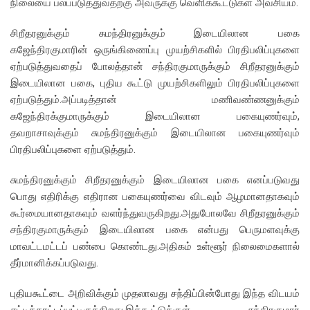
நிலையை பலப்படுத்துவதற்கு அவருக்கு வெளிக்கூட்டுகள் அவசியம்.
சிறீதரனுக்கும் சுமந்திரனுக்கும் இடையிலான பகை
கஜேந்திரகுமாரின் ஒருங்கிணைப்பு முயற்சிகளில் பிரதிபலிப்புகளை
ஏற்படுத்துவதைப் போலத்தான் சந்திரகுமாருக்கும் சிறீதரனுக்கும்
இடையிலான பகை, புதிய கூட்டு முயற்சிகளிலும் பிரதிபலிப்புகளை
ஏற்படுத்தும்.அப்படித்தான் மணிவண்ணனுக்கும்
கஜேந்திரக்குமாருக்கும் இடையிலான பகையுணர்வும்,
தவறாசாவுக்கும் சுமந்திரனுக்கும் இடையிலான பகையுணர்வும்
பிரதிபலிப்புகளை ஏற்படுத்தும்.
சுமந்திரனுக்கும் சிறீதரனுக்கும் இடையிலான பகை எனப்படுவது
பொது எதிரிக்கு எதிரான பகையுணர்வை விடவும் ஆழமானதாகவும்
கூர்மையானதாகவும் வளர்ந்துவருகிறது.அதுபோலவே சிறீதரனுக்கும்
சந்திரகுமாருக்கும் இடையிலான பகை என்பது பெருமளவுக்கு
மாவட்டமட்டப் பண்பை கொண்டது.அதிகம் உள்ளூர் நிலைமைகளால்
தீர்மானிக்கப்படுவது.
புதியகூட்டை அறிவிக்கும் முதலாவது சந்திப்பின்போது இந்த விடயம்
சுட்டிக்காட்டப்பட்டிருக்கிறது.இக்கூட்டுக்குள் சந்திரகுமார்