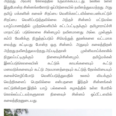
அற்றது. அவசர கோலத்தில் உருவாக்கப்பட்டது. உலகில் உள்ள
இதுபோன்ற சின்னங்களோடு ஒப்பிடுகையில் நவீனத்துவமற்றது. அது
தமிழ் மக்களின் கலைச் சிறப்பை வெளிக்காட்டவில்லை.பண்பாட்டுச்
சிறப்பை வெளிப்படுத்தவில்லை. அந்தச் சின்னம் மட்டுமல்ல
யாழ்ப்பாணத்தில் முற்றவெளியில் கட்டப்பட்டிருக்கும் தமிழாராய்ச்சி
மாநாட்டுப் படுகொலை சின்னமும் நவீனமானது அல்ல. முள்ளுக்
கம்பி வேலிக்கு நிறுத்தப்படும் சிமெந்துத் தூண்களை வட்டமாக
வைத்து கட்டியது போன்ற ஒரு சின்னம். அதுவும் கலைத்திறன்
அற்றது.நவீனத்துவமற்றது.அப்படித்தான் முள்ளிவாய்க்காலில்
நிறுவப்பட்டிருக்கும் நினைவுச்சின்னமும். தமிழ்மக்கள்
இனப்படுகொலையின் கூட்டுக் காயங்களையும் கூட்டு
மனவடுக்களையும் கூட்டு அவமானத்தையும் கூட்டுத் தோல்வியையும்
கலைச்செழிப்போடு வெளிப்படுத்துவதில் உலகம் வியக்கும்
வெற்றிகளைப் பெறவில்லை என்பதனை இந்தச் சின்னங்கள்
காட்டுகின்றன.இதில் யாழ் பல்கலைக் கழகத்தில் உள்ள போரில்
கொல்லப்பட்டவர்களுகான நினைவுச் சின்னம் ஒப்பீட்டளவில்
கலைத்திறனுடையது.