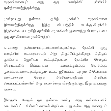
சமூகங்களையும் அது ஒரு உணர்ச்சிப் புள்ளியில்
ஒன்றிணைத்திருக்கிறது.
மூன்றாவது நன்மை- தமிழ் முஸ்லிம் சமூகங்களை
இணைத்திருக்கிறது. இந்த விடயத்தில் வடக்கு-கிழக்கில்
இருக்கக்கூடிய தமிழ் முஸ்லிம் சமூகங்கள் இணைந்து போராடியமை
ஒரு முக்கியமான முன்னேற்றம்.
நாலாவது நன்மை-யாழ்.பல்கலைக்கழகத்தை நோக்கி முழு
உலகத்தின் கவனத்தையும் அது திருப்பியிருக்கிறது. அதிலும்
குறிப்பாக ஜெனிவா கூட்டத்தொடரை நோக்கிச் செல்லும்
இந்நாட்களில் இவ்வாறான கவனக்குவிப்பும் நொதிப்பும்
முக்கியமானவை.தமிழகமும் உட்பட ஐரோப்பிய மற்றும் அமெரிக்கக்
கண்டத்தைச் சேர்ந்த அரசியல்வாதிகள் அரசியற்
செயற்பாட்டார்களின் அது கவனத்தை ஈர்த்திருகிறது. இது நாலாவது
நன்மை.
இதைவிட மேலும் ஒரு நன்மை உண்டு. அது என்னவெனில்
உடைக்கப்பட்ட சின்னம் கலைச் சிறப்புடையது அல்ல. அது கலைநயம்