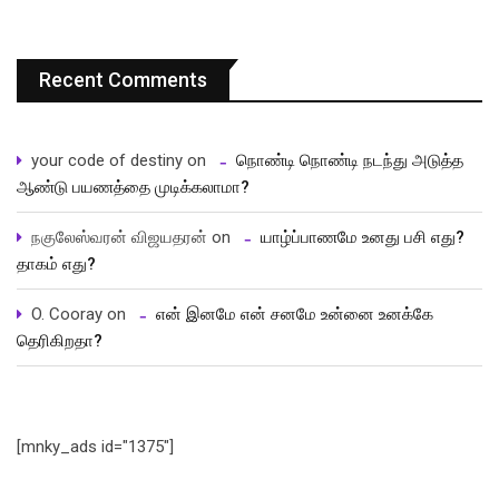
Recent Comments
your code of destiny
on
நொண்டி நொண்டி நடந்து அடுத்த
ஆண்டு பயணத்தை முடிக்கலாமா?
நகுலேஸ்வரன் விஜயதரன்
on
யாழ்ப்பாணமே உனது பசி எது?
தாகம் எது?
O. Cooray
on
என் இனமே என் சனமே உன்னை உனக்கே
தெரிகிறதா?
[mnky_ads id="1375"]