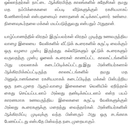
ஒல்லாந்தர்கள் நாட்டை ஆக்கிரமித்த காலங்களில் சுதேசிகள் தமது
மத நம்பிக்கைகளை எப்படி வீடுகளுக்குள் ரகசியமாகப்
பேணினார்கள் என்பதனையும் சனாதனன் சுட்டிக்காட்டினார். உண்மை.
நினைவுகூர்தலை மக்கள் மயப்படுத்துவது என்பதும் அதுதான்.
யாழ்ப்பாணத்தில் விரதம் இருப்பவர்கள் விரதம் முடித்து உணவருந்திய
வாழை இலையை வேலிகளில் வீட்டுக் கூரைகளில் சுருட்டி வைக்கும்
ஒரு வழமை முன்பு இருந்தது. கல்வீடுகளும் ஓட்டுக் கூரைகளும்
வருவதற்கு முன்பு ஓலைக் கூரைகள் காணப்பட்ட காலகட்டங்களில்
அது பரவலாகக் கடைப்பிடிக்கப்பட்டது.இது அன்னியர்களால்
ஆக்கிரமிக்கப்பட்டிருந்த காலகட்டங்களில் தமது மத
அனுஷ்டானங்களை ரகசியமாகக் கடைப்பிடித்த மக்கள் பின்பற்றிய
ஒரு நடைமுறை ஆகும்.வாழை இலைகளை வெளியில் ஏறிந்தால்
கைது செய்யப்படலாம் அல்லது தண்டிக்கப்படலாம் என்ற பயம்
காரணமாக உணவருந்திய இலைகளை சுருட்டி வேலிகளுக்குள்
அல்லது கூரைகளுக்கு மறைத்து வைத்தார்கள். அன்னியர்களின்
ஆக்கிரமிப்பு முடிவுக்கு வந்த பின்னரும் அது ஒரு சடங்காக
பேணப்பட்டது என்பதே பின்வந்த நடைமுறையாகும்.