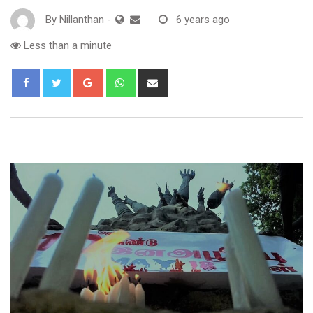
By
Nillanthan
-
6 years ago
Less than a minute
Google+
Whatsapp
Share
via
Email