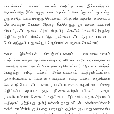
உடைக்கப்பட்ட சின்னம் கலைச் செழிப்புடையது இல்லைத்தான்.
ஆனால் அது இப்பொழுது உலகப் பிரபல்யம் அடைந்து விட்டது என்று
ஒரு கத்தோலிக்க மதகுரு சொன்னார்.அந்த சின்னத்தின் கலைநயம்
இன்மைக்கும் அப்பால் அதற்கு இப்பொழுது ஓர் உலகக் கவர்ச்சி
கிடைத்துவிட்டது.எதை அவர்கள் தமிழ் மக்களின் நினைவில் இருந்து
அழிக்க முற்பட்டார்களோ அது முன்னரை விட ஆழமாக பரவலாக
மேலெழுந்துவிட்டது என்றும் மேற்சொன்ன மதகுரு சொன்னார்.
கலை இலக்கியச் செயற்பாட்டாளரும் புலமைமையாளரும்
யாழ்.பல்கலைகழக நுண்கலைத்துறை சிரேஸ்ட விரிவுரையாளருமான
கலாநிதி.த.சனாதனன் பின்வருமாறு சொன்னார்….”நினைவு கூர்தல்
பொறுத்து தமிழ் மக்கள் சின்னங்களைக் கடந்துவிட்டார்கள்.
முள்ளிவாய்க்கால் நினைவு என்பதனை தமிழ் மக்கள் கஞ்சிவரை
கொண்டு போய் விட்டார்கள். முள்ளிவாய்க்கால் கஞ்சி எனப்படுவது
அழிக்கப்பட முடியாத ஒரு நினைவுகூர்தற் பயில்வு” என்று.
முள்ளிவாய்கால் நினைவுக் கஞ்சியை தமிழ் சவில் சமூக அமையம்
அறிமுகப்படுத்தியது. தமிழ் மக்கள் தமது வீட்டில் முள்ளிவாய்க்கால்
கஞ்சி காய்ச்சிக் குடிப்பதை யாராலும் தடுக்க முடியாது.உணவையே