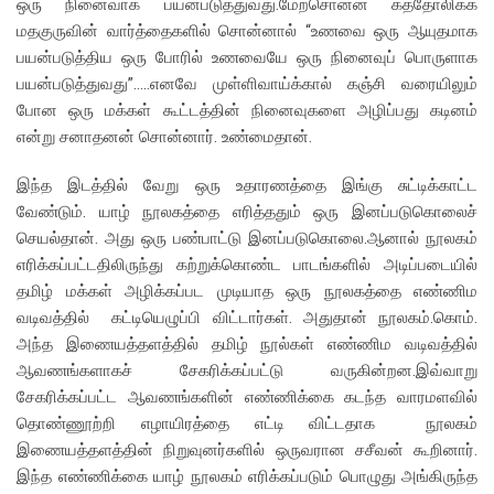
ஒரு நினைவாக பயன்படுத்துவது.மேற்சொன்ன கத்தோலிக்க
மதகுருவின் வார்த்தைகளில் சொன்னால் “உணவை ஒரு ஆயுதமாக
பயன்படுத்திய ஒரு போரில் உணவையே ஒரு நினைவுப் பொருளாக
பயன்படுத்துவது”…..எனவே முள்ளிவாய்க்கால் கஞ்சி வரையிலும்
போன ஒரு மக்கள் கூட்டத்தின் நினைவுகளை அழிப்பது கடினம்
என்று சனாதனன் சொன்னார். உண்மைதான்.
இந்த இடத்தில் வேறு ஒரு உதாரணத்தை இங்கு சுட்டிக்காட்ட
வேண்டும். யாழ் நூலகத்தை எரித்ததும் ஒரு இனப்படுகொலைச்
செயல்தான். அது ஒரு பண்பாட்டு இனப்படுகொலை.ஆனால் நூலகம்
எரிக்கப்பட்டதிலிருந்து கற்றுக்கொண்ட பாடங்களில் அடிப்படையில்
தமிழ் மக்கள் அழிக்கப்பட முடியாத ஒரு நூலகத்தை எண்ணிம
வடிவத்தில் கட்டியெழுப்பி விட்டார்கள். அதுதான் நூலகம்.கொம்.
அந்த இணையத்தளத்தில் தமிழ் நூல்கள் எண்ணிம வடிவத்தில்
ஆவணங்களாகச் சேகரிக்கப்பட்டு வருகின்றன.இவ்வாறு
சேகரிக்கப்பட்ட ஆவணங்களின் எண்ணிக்கை கடந்த வாரமளவில்
தொண்ணூற்றி எழாயிரத்தை எட்டி விட்டதாக நூலகம்
இணையத்தளத்தின் நிறுவுனர்களில் ஒருவரான சசீவன் கூறினார்.
இந்த எண்ணிக்கை யாழ் நூலகம் எரிக்கப்படும் பொழுது அங்கிருந்த