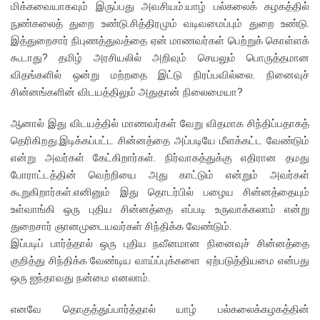
மிக்கவையாகவும் இருப்பது அவசியம்.யாழ் பல்கலைக் கழகத்தில்
நுண்கலைத் துறை உண்டு.சித்திரமும் வடிவமைப்பும் துறை உண்டு.
இத்துறைசார் நிபுணத்துவத்தை ஏன் மாணவர்கள் பெற்றுக் கொள்ளக்
கூடாது? தமிழ் அரசியலில் அறிவும் செயலும் பொருத்தமான
விதங்களில் ஒன்று மற்றதை இட்டு நிரப்பவில்லை. நினைவுச்
சின்னங்களின் விடயத்திலும் அதுதான் நிலைமையா?
ஆனால் இது விடயத்தில் மாணவர்கள் வேறு விதமாக சிந்திப்பதாகத்
தெரிகிறது.இடிக்கப்பட்ட சின்னத்தை அப்படியே மீளக்கட்ட வேண்டும்
என்று அவர்கள் கேட்கிறார்கள். நிர்வாகத்துக்கு எதிரான தமது
போராட்டத்தின் வெற்றியை அது காட்டும் என்றும் அவர்கள்
கூறுகிறார்கள்.எனினும் இது தொடர்பில் பழைய சின்னத்தையும்
உள்வாங்கி ஒரு புதிய சின்னத்தை எப்படி உருவாக்கலாம் என்று
துறைசார் ஞானமுடையவர்கள் சிந்திக்க வேண்டும்.
இப்படிப் பார்த்தால் ஒரு புதிய நவீனமான நினைவுச் சின்னத்தை
குறித்து சிந்திக்க வேண்டிய வாய்ப்புக்களை ஏற்படுத்தியமை என்பது
ஒரு ஐந்தாவது நன்மை எனலாம்.
எனவே தொகுத்துப்பார்த்தால் யாழ் பல்கலைக்கழகத்தின்