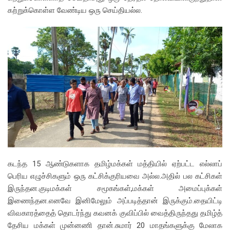
கற்றுக்கொள்ள வேண்டிய ஒரு செய்தியல்ல.
கடந்த 15 ஆண்டுகளாக தமிழ்மக்கள் மத்தியில் ஏற்பட்ட எல்லாப்
பெரிய எழுச்சிகளும் ஒரு கட்சிக்குரியவை அல்ல.அதில் பல கட்சிகள்
இருந்தன.குடிமக்கள் சமூகங்கள்,மக்கள் அமைப்புக்கள்
இணைந்தன.எனவே இனிமேலும் அப்படித்தான் இருக்கும்.தையிட்டி
விவகாரத்தைத் தொடர்ந்து கவனக் குவிப்பில் வைத்திருந்தது தமிழ்த்
தேசிய மக்கள் முன்னணி தான்.சுமார் 20 மாதங்களுக்கு மேலாக