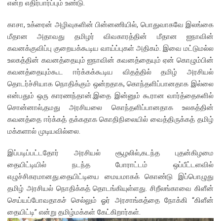
என்ற எதிர்பார்ப்பும் உண்டு.
காசா, உக்ரைன் அழிவுகளின் பின்னணியில், பொதுவாகவே இலங்கை
மீதான அதாவது தமிழர் விவகாரத்தின் மீதான ஐநாவின்
கவனக்குவிப்பு குறையக்கூடிய வாய்ப்புகள் அதிகம். இவை மட்டுமல்ல
உலகத்தின் கவனத்தையும் ஐநாவின் கவனத்தையும் ஏன் கொழும்பின்
கவனத்தையும்கூட ஈர்க்கக்கூடிய விதத்தில் தமிழ் அரசியல்
தொடர்ச்சியாக நொதிக்கும் ஒன்றதாக, கொந்தளிப்பானதாக இல்லை
என்பதும் ஒரு காரணந்தான்.இதை இன்னும் கூரான வார்த்தைகளில்
சொன்னால்,தமது அரசியலை கொந்தளிப்பானதாக உலகத்தின்
கவனத்தை ஈர்க்கத் தக்கதாக கொதிநிலையில் வைத்திருக்கத் தமிழ்
மக்களால் முடியவில்லை.
இப்படிப்பட்டதோர் அரசியல் சூழலில்,கடந்த புதன்கிழமை
தையிட்டியில் நடந்த போராட்டம் ஒப்பீட்டளவில்
எழுச்சிகரமானது.தையிட்டியை மையமாகக் கொண்டு இப்பொழுது
தமிழ் அரசியல் நொதிக்கத் தொடங்கியுள்ளது. சிறீலங்காவை கிளீன்
செய்யப்போவதாகச் செல்லும் ஓர் அரசாங்கத்தை நோக்கி “கிளீன்
தையிட்டி” என்று தமிழ்மக்கள் கேட்கிறார்கள்.