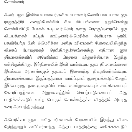
சொன்னார்.
அவர் பழக இனிமையானவர்;எளிமையானவர்;வெளிப்படையான ஒரு
ராஜதந்திரி. கதைப்போக்கில் சில விடயங்களை நறுக்கென்று
சொல்லிவிட்டு போகக் கூடியவர்.அவர் தனது தொகுப்புரையில் ஒரு
விடயத்தைச் சுட்டிக் காட்டினார்.அமெரிக்க அதிபராக டிரம்ப்
பதவியேற்ற பின் அமெரிக்கா மனித உரிமைகள் பேரவையிலிருந்து
விலகப் போவதாகத் தெரிகிறது.இலங்கைக்கு எதிரான ஐநா
தீர்மானங்களில் அமெரிக்கா பிரதான உந்துசக்தியாக இருந்து
வந்திருக்கிறது. இந்நிலையில் இனி வரக்கூடிய ஐநா தீர்மானங்களை
இலங்கை அரசாங்கமும் ஐநாவும் இணைந்து நிறைவேற்றக்கூடிய
தீர்மானங்களாக இருப்பதற்கான வாய்ப்புகள் குறையக்கூடும்.மேலும்
இப்பொழுது நடைமுறையில் உள்ள சான்றுகளையும் சாட்சிகளையும்
சேகரிப்பதற்கான அலுவலகத்தின் செயற்பாடுகளையும் அது
பாதிக்கக்கூடும் என்ற பொருள் கொள்ளத்தக்க விதத்தில் அவரது
உரை அமைந்திருந்தது.
அமெரிக்கா ஐநா மனித உரிமைகள் பேரவையில் இருந்து விலக
நேர்ந்தாலும் சுவிட்சர்லாந்து அந்தப் பாத்திரத்தை வகிக்கக்கூடும்