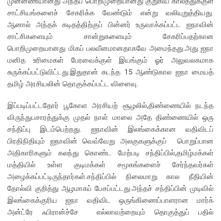
முன்னணியானது அந்தப் பொறிமுறையானது குறுகிய காலத்துக்குள்
சாட்சியங்களைச் சேகரிக்க வேண்டும் என்று வலியுறுத்தியது.
ஆனால் அந்தக் கடிதத்திற்குப் பின்னர் உருவாக்கப்பட்ட ஐநாவின்
சாட்சிகளையும் சான்றுகளையும் சேகரிப்பதற்கான
பொறிமுறையானது மிகப் பலவீனமானதாகவே அமைந்தது.அது ஐநா
மனித உரிமைகள் பேரவைக்குள் இயங்கும் ஓர் அலுவலகமாக
சுருக்கப்பட்டுவிட்டது.இதுதான் கடந்த 15 ஆண்டுகால ஐநா மையத்
தமிழ் அரசியலின் தொகுக்கப்பட்ட விளைவு.
இப்படிப்பட்டதோர் பூகோள அரசியற் சூழலில்,திண்ணையில் நடந்த
விருந்துபசாரத்துக்கு முதல் நாள் மாலை அதே திண்ணையில் ஒரு
சந்திப்பு இடம்பெற்றது. ஐநாவின் இலங்கைக்கான வதிவிடப்
பிரதிநிதியும் ஐநாவின் வெவ்வேறு அலகுகளுக்குப் பொறுப்பான
அதிகாரிகளும் கலந்து கொண்ட மேற்படி சந்திப்பில்,தமிழ்மக்கள்
மத்தியில் உள்ள குடிமக்கள் சமூகங்களைச் சேர்ந்தவர்கள்
அழைக்கப்பட்டிருந்தார்கள்.சந்திப்பில் நிலைமாறு கால நீதியின்
தோல்வி குறித்து ஆழமாகப் பேசப்பட்டது.அந்தச் சந்திப்பின் முடிவில்
இலங்கைக்குரிய ஐநா வதிவிட ஒருங்கிணைப்பாளரான மார்க்
அன்ட்ரே ஃபிரான்ச்சே எல்லாவற்றையும் தொகுத்துப் பதில்