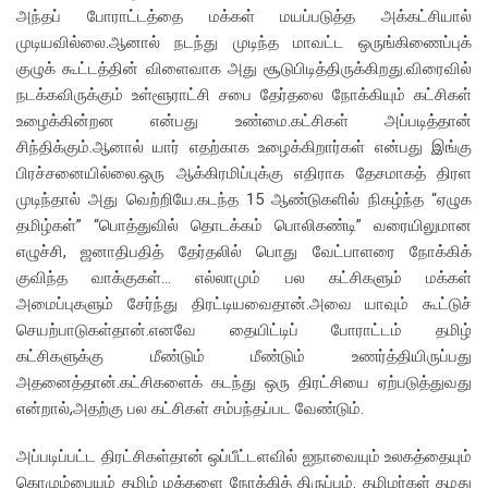
அந்தப் போராட்டத்தை மக்கள் மயப்படுத்த அக்கட்சியால்
முடியவில்லை.ஆனால் நடந்து முடிந்த மாவட்ட ஒருங்கிணைப்புக்
குழுக் கூட்டத்தின் விளைவாக அது சூடுபிடித்திருக்கிறது.விரைவில்
நடக்கவிருக்கும் உள்ளூராட்சி சபை தேர்தலை நோக்கியும் கட்சிகள்
உழைக்கின்றன என்பது உண்மை.கட்சிகள் அப்படித்தான்
சிந்திக்கும்.ஆனால் யார் எதற்காக உழைக்கிறார்கள் என்பது இங்கு
பிரச்சனையில்லை.ஒரு ஆக்கிரமிப்புக்கு எதிராக தேசமாகத் திரள
முடிந்தால் அது வெற்றியே.கடந்த 15 ஆண்டுகளில் நிகழ்ந்த “ஏழுக
தமிழ்கள்” “பொத்துவில் தொடக்கம் பொலிகண்டி” வரையிலுமான
எழுச்சி, ஜனாதிபதித் தேர்தலில் பொது வேட்பாளரை நோக்கிக்
குவிந்த வாக்குகள்… எல்லாமும் பல கட்சிகளும் மக்கள்
அமைப்புகளும் சேர்ந்து திரட்டியவைதான்.அவை யாவும் கூட்டுச்
செயற்பாடுகள்தான்.எனவே தையிட்டிப் போராட்டம் தமிழ்
கட்சிகளுக்கு மீண்டும் மீண்டும் உணர்த்தியிருப்பது
அதனைத்தான்.கட்சிகளைக் கடந்து ஒரு திரட்சியை ஏற்படுத்துவது
என்றால்,அதற்கு பல கட்சிகள் சம்பந்தப்பட வேண்டும்.
அப்படிப்பட்ட திரட்சிகள்தான் ஒப்பீட்டளவில் ஐநாவையும் உலகத்தையும்
கொழும்பையும் தமிழ் மக்களை நோக்கித் திருப்பும். தமிழர்கள் தமது