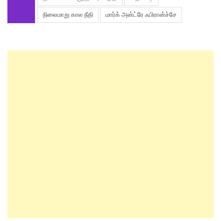
நிலைமாறு கால நீதி
மார்க் அன்ட்ரே ஃபிரான்ச்சே