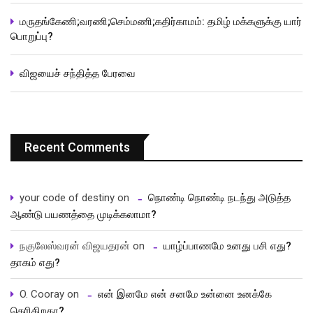
மருதங்கேணி;வரணி;செம்மணி;கதிர்காமம்: தமிழ் மக்களுக்கு யார்
பொறுப்பு?
விஜயைச் சந்தித்த பேரவை
Recent Comments
your code of destiny
on
நொண்டி நொண்டி நடந்து அடுத்த
ஆண்டு பயணத்தை முடிக்கலாமா?
நகுலேஸ்வரன் விஜயதரன்
on
யாழ்ப்பாணமே உனது பசி எது?
தாகம் எது?
O. Cooray
on
என் இனமே என் சனமே உன்னை உனக்கே
தெரிகிறதா?