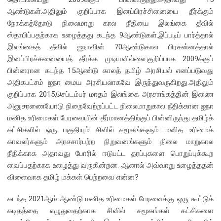
ஆண்டுகள்.அதிலும் குறிப்பாக இனப்பிரச்சினையை தீர்க்கும்
நோக்கத்தோடு நிலைமாறு கால நீதியை இலங்கை தீவில்
ஸ்தாபிப்பதற்காக உழைத்தது கடந்த 9ஆண்டுகள்.இப்படிப் பார்த்தால்
இலங்கைத் தீவில் ஐநாவின் 70ஆண்டுகால பிரசன்னத்தால்
இனப்பிரச்சனையைத் தீர்க்க முடியவில்லை.குறிப்பாக 2009க்குப்
பின்னரான கடந்த 15ஆண்டு காலத் தமிழ் அரசியல் எனப்படுவது
அதிகபட்சம் ஐநா மைய அரசியலாகவே இருந்துவருகிறது.அதிலும்
குறிப்பாக 2015,செப்டம்பர் மாதம் இலங்கை அரசாங்கத்தின் இணை
அனுசரணையோடு நிறைவேற்றப்பட்ட நிலைமாறுகால நீதிக்கான ஐநா
மனித உரிமைகள் பேரவையின் தீர்மானத்திற்குப் பின்னிருந்து தமிழ்க்
கட்சிகளில் ஒரு பகுதியும் சிவில் சமூகங்களும் மனித உரிமைக்
காவலர்களும் அரசசார்பற்ற நிறுவனங்களும் நிலை மாறுகால
நீதிக்காக அதாவது போரில் ஈடுபட்ட தரப்புகளை பொறுப்புக்கூற
வைப்பதற்காக உழைத்து வருகின்றன. ஆனால் அவ்வாறு உழைத்ததன்
விளைவாக தமிழ் மக்கள் பெற்றவை என்ன?
கடந்த 2021ஆம் ஆண்டு மனித உரிமைகள் பேரவைக்கு ஒரு கூட்டுக்
கடிதத்தை எழுதுவதற்காக சிவில் சமூகங்கள் கட்சிகளை