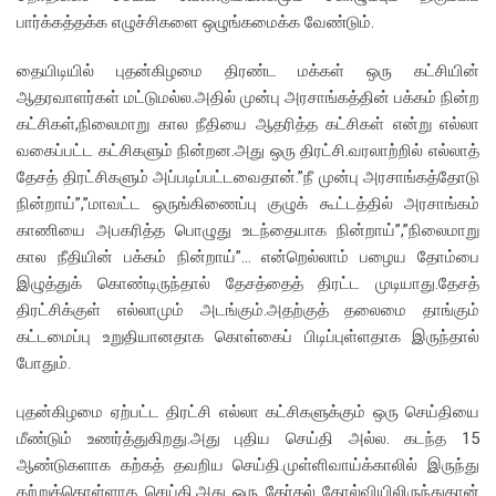
பார்க்கத்தக்க எழுச்சிகளை ஒழுங்கமைக்க வேண்டும்.
தையிடியில் புதன்கிழமை திரண்ட மக்கள் ஒரு கட்சியின்
ஆதரவாளர்கள் மட்டுமல்ல.அதில் முன்பு அரசாங்கத்தின் பக்கம் நின்ற
கட்சிகள்,நிலைமாறு கால நீதியை ஆதரித்த கட்சிகள் என்று எல்லா
வகைப்பட்ட கட்சிகளும் நின்றன.அது ஒரு திரட்சி.வரலாற்றில் எல்லாத்
தேசத் திரட்சிகளும் அப்படிப்பட்டவைதான்.”நீ முன்பு அரசாங்கத்தோடு
நின்றாய்”,”மாவட்ட ஒருங்கிணைப்பு குழுக் கூட்டத்தில் அரசாங்கம்
காணியை அபகரித்த பொழுது உடந்தையாக நின்றாய்”,”நிலைமாறு
கால நீதியின் பக்கம் நின்றாய்”… என்றெல்லாம் பழைய தோம்பை
இழுத்துக் கொண்டிருந்தால் தேசத்தைத் திரட்ட முடியாது.தேசத்
திரட்சிக்குள் எல்லாமும் அடங்கும்.அதற்குத் தலைமை தாங்கும்
கட்டமைப்பு உறுதியானதாக கொள்கைப் பிடிப்புள்ளதாக இருந்தால்
போதும்.
புதன்கிழமை ஏற்பட்ட திரட்சி எல்லா கட்சிகளுக்கும் ஒரு செய்தியை
மீண்டும் உணர்த்துகிறது.அது புதிய செய்தி அல்ல. கடந்த 15
ஆண்டுகளாக கற்கத் தவறிய செய்தி.முள்ளிவாய்க்காலில் இருந்து
கற்றுக்கொள்ளாத செய்தி.அது ஒரு தேர்தல் தோல்வியிலிருந்துதான்