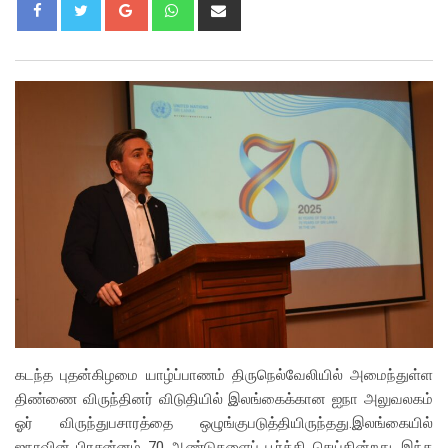
Google+
Whatsapp
Share
via
Email
கடந்த புதன்கிழமை யாழ்ப்பாணம் திருநெல்வேலியில் அமைந்துள்ள
திண்ணை விருந்தினர் விடுதியில் இலங்கைக்கான ஐநா அலுவலகம்
ஓர் விருந்துபசாரத்தை ஒழுங்குபடுத்தியிருந்தது.இலங்கையில்
ஐநாவின் பிரசன்னம் 70 ஆண்டுகளைப் பூர்த்தி செய்கின்றது. இந்த