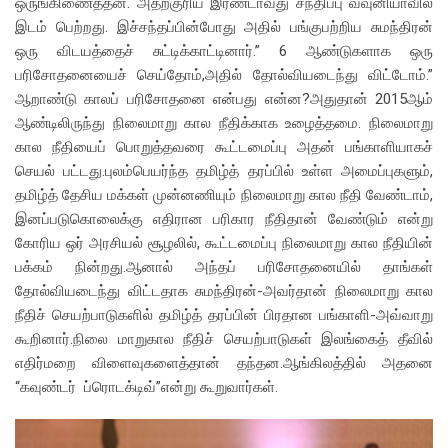
ஒருங்கிணைத்தன. அதற்குரிய இரண்டாவது சந்திப்பு வவுனியாவில்
இடம் பெற்றது. இச்சந்தப்பின்போது அதில் பங்குபற்றிய சுமந்திரன்
ஒரு விடயத்தைச் சுட்டிக்காட்டினார்.” 6 ஆண்டுகளாக ஒரு
பரிசோதனையைச் செய்தோம்,அதில் தோல்வியடைந்து விட்டோம்.”
ஆறாண்டு காலப் பரிசோதனை என்பது என்ன?அதுதான் 2015ஆம்
ஆண்டிலிருந்து நிலைமாறு கால நீதிக்காக உழைத்தமை. நிலைமாறு
கால நீதியைப் பொறுத்தவரை கூட்டமைப்பு அதன் பங்காளியாகச்
செயல் பட்டது.புலம்பெயர்ந்த தமிழ்த் தரப்பில் உள்ள அமைப்புகளும்,
தமிழ்த் தேசிய மக்கள் முன்னணியும் நிலைமாறு கால நீதி வேண்டாம்,
இனப்படுகொலைக்கு எதிரான பரிகார நீதிதான் வேண்டும் என்று
கோரிய ஒர் அரசியல் சூழலில், கூட்டமைப்பு நிலைமாறு கால நீதியின்
பக்கம் நின்றது.ஆனால் அந்தப் பரிசோதனையில் தாங்கள்
தோல்வியடைந்து விட்டதாக சுமந்திரன்-அவர்தான் நிலைமாறு கால
நீதிச் செயற்பாடுகளில் தமிழ்த் தரப்பின் பிரதான பங்காளி-அவ்வாறு
கூறினார்.நிலை மாறுகால நீதிச் செயற்பாடுகள் இலங்கைத் தீவில்
எதிர்மறை விளைவுகளைத்தான் தந்தன.ஆங்கிலத்தில் அதனை
“கவுண்டர் ப்ரொடக்டிவ்”என்று கூறுவார்கள்.