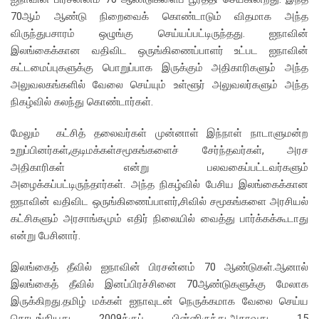
70ஆம் ஆண்டு நிறைவைக் கொண்டாடும் விதமாக அந்த
விருந்துபசாரம் ஒழுங்கு செய்யப்பட்டிருந்தது. ஐநாவின்
இலங்கைக்கான வதிவிட ஒருங்கிணைப்பாளர் உட்பட ஐநாவின்
கட்டமைப்புகளுக்கு பொறுப்பாக இருக்கும் அதிகாரிகளும் அந்த
அலுவலகங்களில் வேலை செய்யும் உள்ளூர் அலுவலர்களும் அந்த
நிகழ்வில் கலந்து கொண்டார்கள்.
மேலும் கட்சித் தலைவர்கள் முன்னாள் இந்நாள் நாடாளுமன்ற
உறுப்பினர்கள்,குடிமக்கள்சமூகங்களைச் சேர்ந்தவர்கள், அரச
அதிகாரிகள் என்று பலவகைப்பட்டவர்களும்
அழைக்கப்பட்டிருந்தார்கள். அந்த நிகழ்வில் பேசிய இலங்கைக்கான
ஐநாவின் வதிவிட ஒருங்கிணைப்பாளர்,சிவில் சமூகங்களை அரசியல்
கட்சிகளும் அரசாங்கமும் எதிர் நிலையில் வைத்து பார்க்கக்கூடாது
என்று பேசினார்.
இலங்கைத் தீவில் ஐநாவின் பிரசன்னம் 70 ஆண்டுகள்.ஆனால்
இலங்கைத் தீவில் இனப்பிரச்சினை 70ஆண்டுகளுக்கு மேலாக
இருக்கிறது.தமிழ் மக்கள் ஐநாவுடன் நெருக்கமாக வேலை செய்ய
தொடங்கியது 2009க்குப் பின்னிருந்து.அதாவது 15