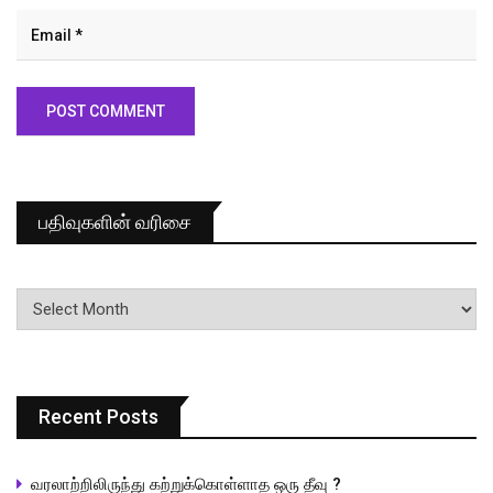
பதிவுகளின் வரிசை
பதிவுகளின்
வரிசை
Recent Posts
வரலாற்றிலிருந்து கற்றுக்கொள்ளாத ஒரு தீவு ?