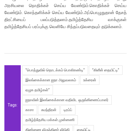
அரசியலை நொதிக்கச் செய்ய வேண்டும்.கொதிக்கச் செய்ய
வேண்டும். கொந்தளிக்கச் செய்ய வேண்டும்.அப்பொழுதுதான் தேசத்
திரட்சியைப் பலப்படுத்தலாம்.தமிழ்த்தேசிய வாக்குகள்
தமிழ்த்தேசியப் பரப்புக்கு வெளியே சிந்தப்படுவதையும் தடுக்கலாம்.
"பொத்துவில் தொடக்கம் பொலிகண்டி"
“கிளீன் தையிட்டி”
இலங்கைக்கான ஐநா அலுவலகம்
உக்ரைன்
ஏழுக தமிழ்கள்"
ஐநாவின் இலங்கைக்கான வதிவிட ஒருங்கிணைப்பாளர்
Tags:
காசா
சுமந்திரன்
டிரம்ப்
தமிழ்த்தேசிய மக்கள் முன்னணி
திண்ணை விருந்தினர் விடுதி
தையிட்டி